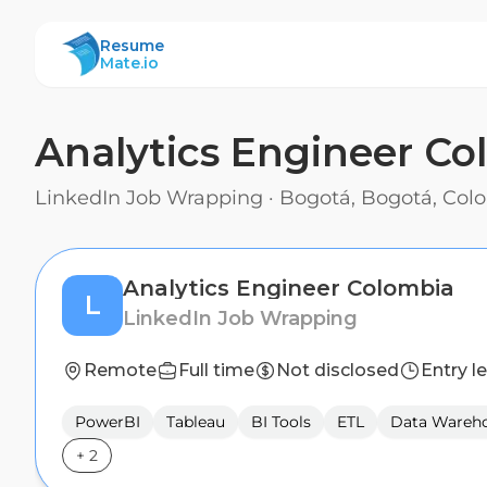
ResumeMate
Resume
Mate.io
Analytics Engineer Co
LinkedIn Job Wrapping
·
Bogotá, Bogotá, Col
Analytics Engineer Colombia
L
LinkedIn Job Wrapping
Remote
Full time
Not disclosed
Entry l
PowerBI
Tableau
BI Tools
ETL
Data Wareh
+
2