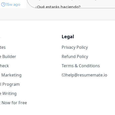
15w ago
¿Qué estarás haciendo?
Como analytics engineer, tu función abarcar
evel
Recopilar requisitos, trabajo junto con 
ousing
Implementar herramientas de visualiz
s
Legal
organización.
Desarrollar, mantener y respaldar info
tes
Privacy Policy
de mando utilizando herramientas de B
16w ago
 Builder
Refund Policy
Optimizar conectividad de datos/ETL y
check
Terms & Conditions
herramientas de visualización de datos
evel
Contribuir activamente al nivel de exp
te Marketing
help@resumemate.io
Colaborar estrechamente con las otras 
ousing
al Program
Ciencia de Datos e Infraestructura de 
datos a tu cliente.
 Writing
Ser un gran modelo a seguir en tecnol
t Now for Free
36w ago
Demostrar la habilidad y credibilidad ne
nuestros clientes.