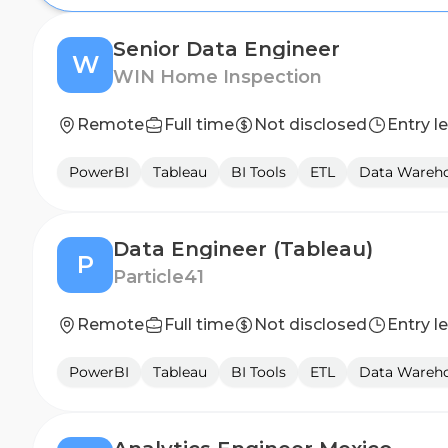
Senior Data Engineer
W
WIN Home Inspection
Remote
Full time
Not disclosed
Entry l
PowerBI
Tableau
BI Tools
ETL
Data Wareh
Data Engineer (Tableau)
P
Particle41
Remote
Full time
Not disclosed
Entry l
PowerBI
Tableau
BI Tools
ETL
Data Wareh