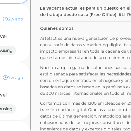
La vacante actual es para un puesto en 
de trabajo desde casa (Free Office). #LI-
2w ago
Quienes somos
evel
Artefact es una nueva generación de proveed
consultoría de datos y marketing digital ba
ousing
impacto empresarial en toda la cadena de va
que estamos disfrutando de un crecimiento 
Nuestra amplia gama de soluciones basadas 
está diseñada para satisfacer las necesidade
7w ago
con un enfoque centrado en el negocio y ent
basados en datos se basan en la profunda e
de 300 marcas internacionales en todo el m
evel
Contamos con más de 1300 empleados en 20 of
ousing
transformación digital. Gracias a una combi
datos de última generación, metodologías ág
cohesionados de los mejores consultores de n
ingenieros de datos y expertos digitales, tod